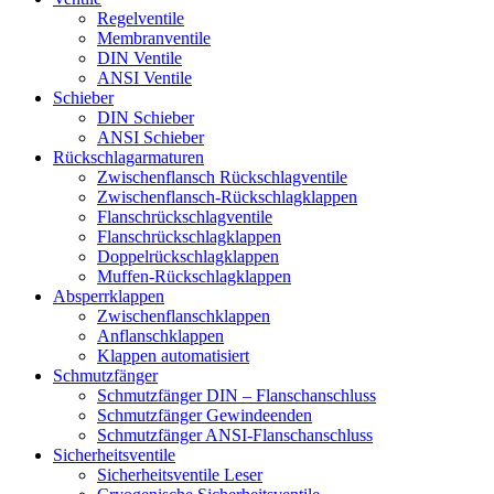
Regelventile
Membranventile
DIN Ventile
ANSI Ventile
Schieber
DIN Schieber
ANSI Schieber
Rückschlag­armaturen
Zwischenflansch Rückschlagventile
Zwischenflansch-Rückschlagklappen
Flanschrückschlagventile
Flanschrückschlagklappen
Doppelrückschlagklappen
Muffen-Rückschlagklappen
Absperrklappen
Zwischenflanschklappen
Anflanschklappen
Klappen automatisiert
Schmutzfänger
Schmutzfänger DIN – Flanschanschluss
Schmutzfänger Gewindeenden
Schmutzfänger ANSI-Flanschanschluss
Sicherheitsventile
Sicherheitsventile Leser