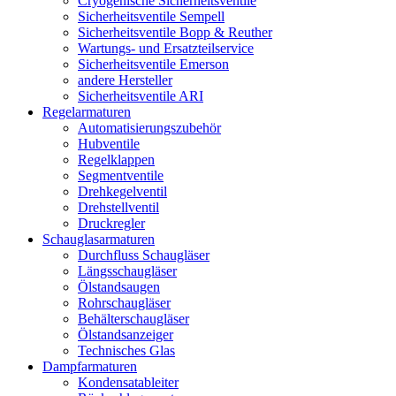
Cryogenische Sicherheitsventile
Sicherheitsventile Sempell
Sicherheitsventile Bopp & Reuther
Wartungs- und Ersatzteilservice
Sicherheitsventile Emerson
andere Hersteller
Sicherheitsventile ARI
Regelarmaturen
Automatisierungszubehör
Hubventile
Regelklappen
Segmentventile
Drehkegelventil
Drehstellventil
Druckregler
Schauglas­armaturen
Durchfluss Schaugläser
Längsschaugläser
Ölstandsaugen
Rohrschaugläser
Behälterschaugläser
Ölstandsanzeiger
Technisches Glas
Dampfarmaturen
Kondensatableiter