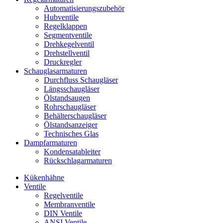
Automatisierungszubehör
Hubventile
Regelklappen
Segmentventile
Drehkegelventil
Drehstellventil
Druckregler
Schauglas­armaturen
Durchfluss Schaugläser
Längsschaugläser
Ölstandsaugen
Rohrschaugläser
Behälterschaugläser
Ölstandsanzeiger
Technisches Glas
Dampfarmaturen
Kondensatableiter
Rückschlagarmaturen
Kükenhähne
Ventile
Regelventile
Membranventile
DIN Ventile
ANSI Ventile