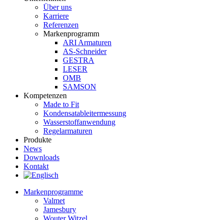
Über uns
Karriere
Referenzen
Markenprogramm
ARI Armaturen
AS-Schneider
GESTRA
LESER
OMB
SAMSON
Kompetenzen
Made to Fit
Kondensat­ableiter­messung
Wasserstoff­anwendung
Regel­arma­turen
Produkte
News
Downloads
Kontakt
Markenprogramme
Valmet
Jamesbury
Wouter Witzel