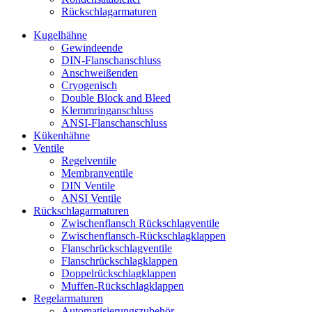
Rückschlagarmaturen
Kugelhähne
Gewindeende
DIN-Flanschanschluss
Anschweißenden
Cryogenisch
Double Block and Bleed
Klemmringanschluss
ANSI-Flanschanschluss
Kükenhähne
Ventile
Regelventile
Membranventile
DIN Ventile
ANSI Ventile
Rückschlag­armaturen
Zwischenflansch Rückschlagventile
Zwischenflansch-Rückschlagklappen
Flanschrückschlagventile
Flanschrückschlagklappen
Doppelrückschlagklappen
Muffen-Rückschlagklappen
Regelarmaturen
Automatisierungszubehör