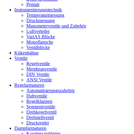
Pentair
Instrumentierungs­technik
Temperaturmessung
Druckmessung
Manometerventile und Zubehör
Luftverteiler
VariAS Blöcke
Monoflansche
Ventilblöcke
Kükenhähne
Ventile
Regelventile
Membranventile
DIN Ventile
ANSI Ventile
Regelarmaturen
Automatisierungszubehör
Hubventile
Regelklappen
Segmentventile
Drehkegelventil
Drehstellventil
Druckregler
Dampfarmaturen
Kondensatableiter