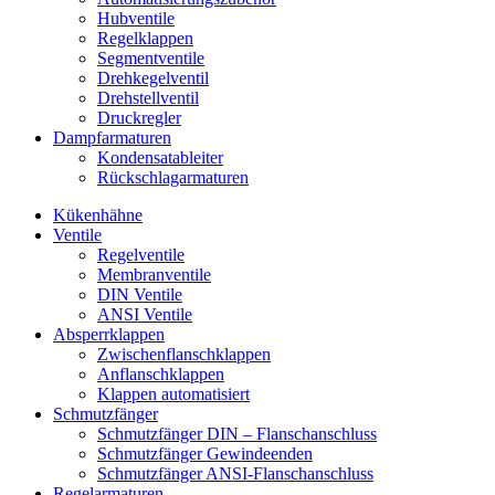
Hubventile
Regelklappen
Segmentventile
Drehkegelventil
Drehstellventil
Druckregler
Dampfarmaturen
Kondensatableiter
Rückschlagarmaturen
Kükenhähne
Ventile
Regelventile
Membranventile
DIN Ventile
ANSI Ventile
Absperrklappen
Zwischenflanschklappen
Anflanschklappen
Klappen automatisiert
Schmutzfänger
Schmutzfänger DIN – Flanschanschluss
Schmutzfänger Gewindeenden
Schmutzfänger ANSI-Flanschanschluss
Regelarmaturen