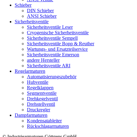
Schieber
DIN Schieber
ANSI Schieber
Sicherheitsventile
Sicherheitsventile Leser
Cryogenische Sicherheitsventile
Sicherheitsventile Sempell
Sicherheitsventile Bopp & Reuther
Wartungs- und Ersatzteilservice
Sicherheitsventile Emerson
andere Hersteller
Sicherheitsventile ARI
Regelarmaturen
Automatisierungszubehör
Hubventile
Regelklappen
Segmentventile
Drehkegelventil
Drehstellventil
Druckregler
Dampfarmaturen
Kondensatableiter
Rückschlagarmaturen
© Industriearmaturen Göttgens GmbH