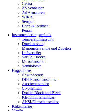
Gestra
AS Schneider
Ari Armaturen
WIKA
Sempell
Bopp & Reuther
Pentair
Instrumentierungs­technik
Temperaturmessung
Druckmessung
Manometerventile und Zubehör
Luftverteiler
VariAS Blöcke
Monoflansche
Ventilblöcke
Kugelhähne
Gewindeende
DIN-Flanschanschluss
Anschweißenden
Cryogenisch
Double Block and Bleed
Klemmringanschluss
ANSI-Flanschanschluss
Kükenhähne
Ventile