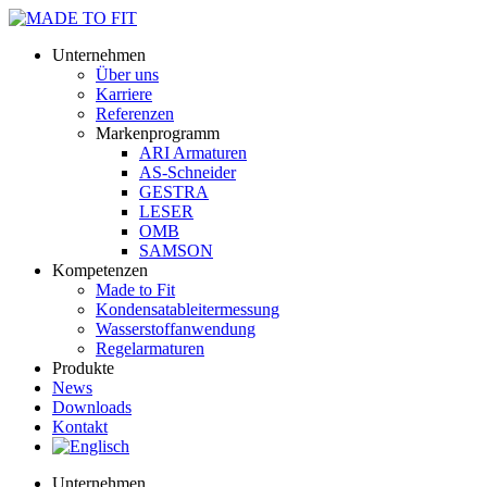
Unternehmen
Über uns
Karriere
Referenzen
Markenprogramm
ARI Armaturen
AS-Schneider
GESTRA
LESER
OMB
SAMSON
Kompetenzen
Made to Fit
Kondensat­ableiter­messung
Wasserstoff­anwendung
Regel­arma­turen
Produkte
News
Downloads
Kontakt
Unternehmen