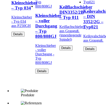
Kleinschieber
Keilflachschieber
– Typ 034
Keilovalsch
DIN3352/2B
Kleinschieber
– DIN
– Typ 011
Kleinschieber
– voller
3352/2G –
- Typ 034
Durchgang
aus P250GH
Typ021
Keiflachschieber
– Typ
aus Grauguß.
Details
(innenliegende
800/808GJ
Keilovalschieb
Spindel)
aus Grauguß.
Kleinschieber
Details
Details
- voller
Durchgang -
Typ
800/808GJ
Details
Produkte