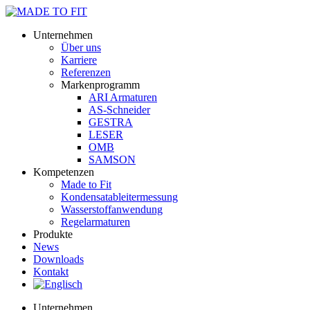
Unternehmen
Über uns
Karriere
Referenzen
Markenprogramm
ARI Armaturen
AS-Schneider
GESTRA
LESER
OMB
SAMSON
Kompetenzen
Made to Fit
Kondensat­ableiter­messung
Wasserstoff­anwendung
Regel­arma­turen
Produkte
News
Downloads
Kontakt
Unternehmen