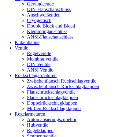
Gewindeende
DIN-Flanschanschluss
Anschweißenden
Cryogenisch
Double Block and Bleed
Klemmringanschluss
ANSI-Flanschanschluss
Kükenhähne
Ventile
Regelventile
Membranventile
DIN Ventile
ANSI Ventile
Rückschlag­armaturen
Zwischenflansch Rückschlagventile
Zwischenflansch-Rückschlagklappen
Flanschrückschlagventile
Flanschrückschlagklappen
Doppelrückschlagklappen
Muffen-Rückschlagklappen
Regelarmaturen
Automatisierungszubehör
Hubventile
Regelklappen
Segmentventile