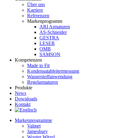
Über uns
Karriere
Referenzen
Markenprogramm
ARI Armaturen
AS-Schneider
GESTRA
LESER
OMB
SAMSON
Kompetenzen
Made to Fit
Kondensat­ableiter­messung
Wasserstoff­anwendung
Regel­arma­turen
Produkte
News
Downloads
Kontakt
Markenprogramme
Valmet
Jamesbury
Wouter Witzel