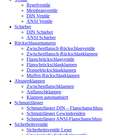
Regelventile
Membranventile
DIN Ventile
ANSI Ventile
Schieber
DIN Schieber
ANSI Schieber
Rückschlag­armaturen
Zwischenflansch Rückschlagventile
Zwischenflansch-Rückschlagklappen
Flanschrückschlagventile
Flanschrückschlagklappen
Doppelrückschlagklappen
Muffen-Rückschlagklappen
Absperrklappen
Zwischenflanschklappen
Anflanschklappen
Klappen automatisiert
Schmutzfänger
Schmutzfänger DIN – Flanschanschluss
Schmutzfänger Gewindeenden
Schmutzfänger ANSI-Flanschanschluss
Sicherheitsventile
Sicherheitsventile Leser