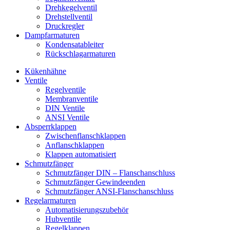
Drehkegelventil
Drehstellventil
Druckregler
Dampfarmaturen
Kondensatableiter
Rückschlagarmaturen
Kükenhähne
Ventile
Regelventile
Membranventile
DIN Ventile
ANSI Ventile
Absperrklappen
Zwischenflanschklappen
Anflanschklappen
Klappen automatisiert
Schmutzfänger
Schmutzfänger DIN – Flanschanschluss
Schmutzfänger Gewindeenden
Schmutzfänger ANSI-Flanschanschluss
Regelarmaturen
Automatisierungszubehör
Hubventile
Regelklappen