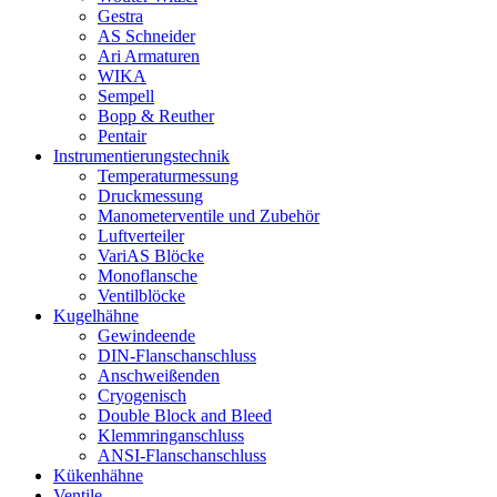
Gestra
AS Schneider
Ari Armaturen
WIKA
Sempell
Bopp & Reuther
Pentair
Instrumentierungs­technik
Temperaturmessung
Druckmessung
Manometerventile und Zubehör
Luftverteiler
VariAS Blöcke
Monoflansche
Ventilblöcke
Kugelhähne
Gewindeende
DIN-Flanschanschluss
Anschweißenden
Cryogenisch
Double Block and Bleed
Klemmringanschluss
ANSI-Flanschanschluss
Kükenhähne
Ventile