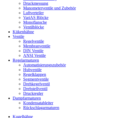
Druckmessung
Manometerventile und Zubehör
Luftverteiler
VariAS Blöcke
Monoflansche
Ventilblöcke
Kükenhähne
Ventile
Regelventile
Membranventile
DIN Ventile
ANSI Ventile
Regelarmaturen
Automatisierungszubehör
Hubventile
Regelklappen
Segmentventile
Drehkegelventil
Drehstellventil
Druckregler
Dampfarmaturen
Kondensatableiter
Rückschlagarmaturen
Kugelhähne