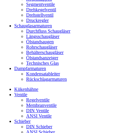
Segmentventile
Drehkegelventil
Drehstellventil
Druckregler
Schauglas­armaturen
Durchfluss Schaugläser
Längsschaugläser
Ölstandsaugen
Rohrschaugläser
Behälterschaugläser
Ölstandsanzeiger
Technisches Glas
Dampfarmaturen
Kondensatableiter
Rückschlagarmaturen
Kükenhähne
Ventile
Regelventile
Membranventile
DIN Ventile
ANSI Ventile
Schieber
DIN Schieber
ANSI Schieber