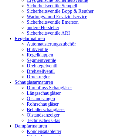
Cryogenische Sicherheitsventile
Sicherheitsventile Sempell
Sicherheitsventile Bopp & Reuther
Wartungs- und Ersatzteilservice
Sicherheitsventile Emerson
andere Hersteller
Sicherheitsventile ARI
Regelarmaturen
Automatisierungszubehör
Hubventile
Regelklappen
Segmentventile
Drehkegelventil
Drehstellventil
Druckregler
Schauglas­armaturen
Durchfluss Schaugläser
Längsschaugläser
Ölstandsaugen
Rohrschaugläser
Behälterschaugläser
Ölstandsanzeiger
Technisches Glas
Dampfarmaturen
Kondensatableiter