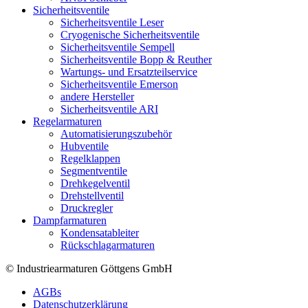
Sicherheitsventile
Sicherheitsventile Leser
Cryogenische Sicherheitsventile
Sicherheitsventile Sempell
Sicherheitsventile Bopp & Reuther
Wartungs- und Ersatzteilservice
Sicherheitsventile Emerson
andere Hersteller
Sicherheitsventile ARI
Regelarmaturen
Automatisierungszubehör
Hubventile
Regelklappen
Segmentventile
Drehkegelventil
Drehstellventil
Druckregler
Dampfarmaturen
Kondensatableiter
Rückschlagarmaturen
© Industriearmaturen Göttgens GmbH
AGBs
Datenschutzerklärung