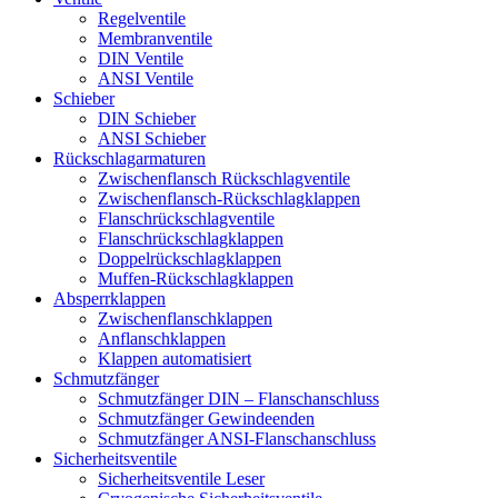
Regelventile
Membranventile
DIN Ventile
ANSI Ventile
Schieber
DIN Schieber
ANSI Schieber
Rückschlag­armaturen
Zwischenflansch Rückschlagventile
Zwischenflansch-Rückschlagklappen
Flanschrückschlagventile
Flanschrückschlagklappen
Doppelrückschlagklappen
Muffen-Rückschlagklappen
Absperrklappen
Zwischenflanschklappen
Anflanschklappen
Klappen automatisiert
Schmutzfänger
Schmutzfänger DIN – Flanschanschluss
Schmutzfänger Gewindeenden
Schmutzfänger ANSI-Flanschanschluss
Sicherheitsventile
Sicherheitsventile Leser