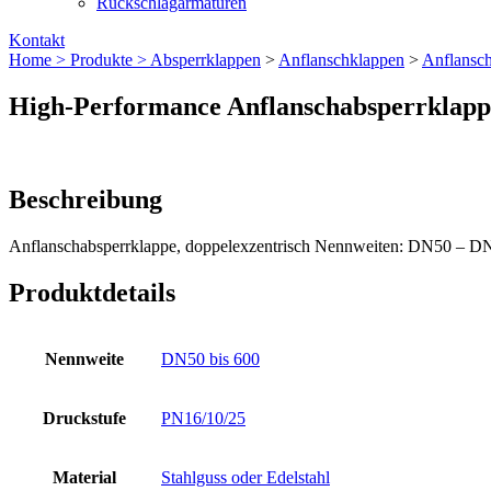
Rückschlagarmaturen
Kontakt
Home >
Produkte >
Absperrklappen
>
Anflanschklappen
>
Anflansch
High-Performance Anflanschabsperrklap
Beschreibung
Anflanschabsperrklappe, doppelexzentrisch Nennweiten: DN50 – D
Produktdetails
Nennweite
DN50 bis 600
Druckstufe
PN16/10/25
Material
Stahlguss oder Edelstahl