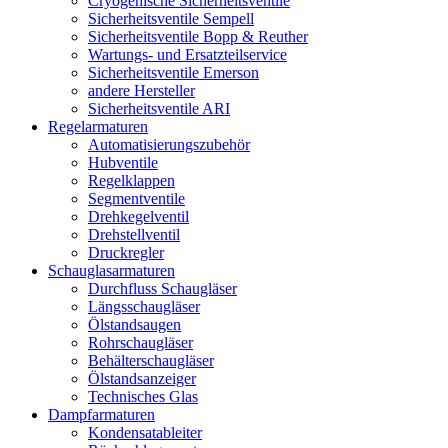
Cryogenische Sicherheitsventile
Sicherheitsventile Sempell
Sicherheitsventile Bopp & Reuther
Wartungs- und Ersatzteilservice
Sicherheitsventile Emerson
andere Hersteller
Sicherheitsventile ARI
Regelarmaturen
Automatisierungszubehör
Hubventile
Regelklappen
Segmentventile
Drehkegelventil
Drehstellventil
Druckregler
Schauglas­armaturen
Durchfluss Schaugläser
Längsschaugläser
Ölstandsaugen
Rohrschaugläser
Behälterschaugläser
Ölstandsanzeiger
Technisches Glas
Dampfarmaturen
Kondensatableiter