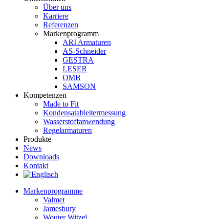
Über uns
Karriere
Referenzen
Markenprogramm
ARI Armaturen
AS-Schneider
GESTRA
LESER
OMB
SAMSON
Kompetenzen
Made to Fit
Kondensat­ableiter­messung
Wasserstoff­anwendung
Regel­arma­turen
Produkte
News
Downloads
Kontakt
Markenprogramme
Valmet
Jamesbury
Wouter Witzel