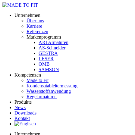
Unternehmen
Über uns
Karriere
Referenzen
Markenprogramm
ARI Armaturen
AS-Schneider
GESTRA
LESER
OMB
SAMSON
Kompetenzen
Made to Fit
Kondensat­ableiter­messung
Wasserstoff­anwendung
Regel­arma­turen
Produkte
News
Downloads
Kontakt
Unternehmen