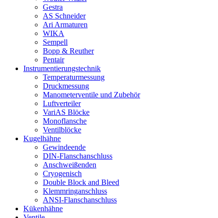
Gestra
AS Schneider
Ari Armaturen
WIKA
Sempell
Bopp & Reuther
Pentair
Instrumentierungs­technik
Temperaturmessung
Druckmessung
Manometerventile und Zubehör
Luftverteiler
VariAS Blöcke
Monoflansche
Ventilblöcke
Kugelhähne
Gewindeende
DIN-Flanschanschluss
Anschweißenden
Cryogenisch
Double Block and Bleed
Klemmringanschluss
ANSI-Flanschanschluss
Kükenhähne
Ventile