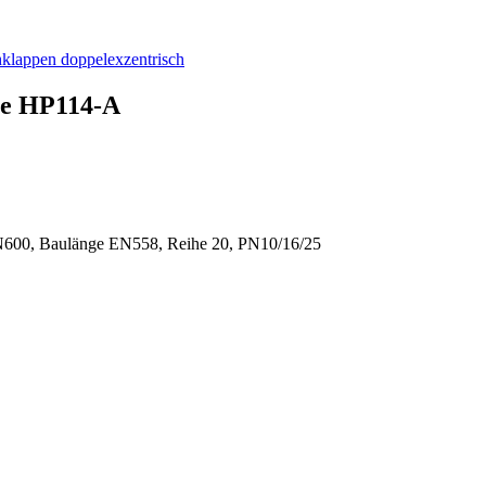
klappen doppelexzentrisch
pe HP114-A
N600, Baulänge EN558, Reihe 20, PN10/16/25